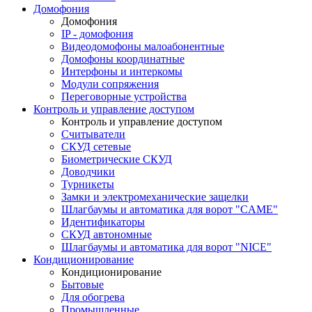
Домофония
Домофония
IP - домофония
Видеодомофоны малоабонентные
Домофоны координатные
Интерфоны и интеркомы
Модули сопряжения
Переговорные устройства
Контроль и управление доступом
Контроль и управление доступом
Считыватели
СКУД сетевые
Биометрические СКУД
Доводчики
Турникеты
Замки и электромеханические защелки
Шлагбаумы и автоматика для ворот "CAME"
Идентификаторы
СКУД автономные
Шлагбаумы и автоматика для ворот "NICE"
Кондиционирование
Кондиционирование
Бытовые
Для обогрева
Промышленные