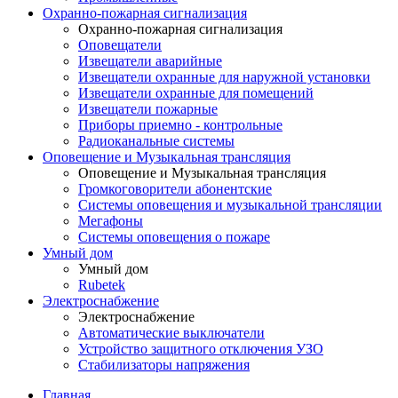
Охранно-пожарная сигнализация
Охранно-пожарная сигнализация
Оповещатели
Извещатели аварийные
Извещатели охранные для наружной установки
Извещатели охранные для помещений
Извещатели пожарные
Приборы приемно - контрольные
Радиоканальные системы
Оповещение и Музыкальная трансляция
Оповещение и Музыкальная трансляция
Громкоговорители абонентские
Системы оповещения и музыкальной трансляции
Мегафоны
Системы оповещения о пожаре
Умный дом
Умный дом
Rubetek
Электроснабжение
Электроснабжение
Автоматические выключатели
Устройство защитного отключения УЗО
Стабилизаторы напряжения
Главная