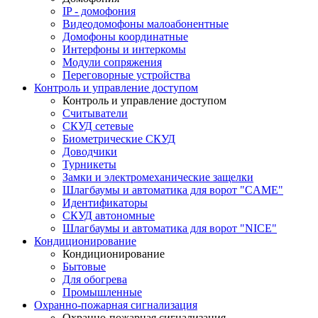
IP - домофония
Видеодомофоны малоабонентные
Домофоны координатные
Интерфоны и интеркомы
Модули сопряжения
Переговорные устройства
Контроль и управление доступом
Контроль и управление доступом
Считыватели
СКУД сетевые
Биометрические СКУД
Доводчики
Турникеты
Замки и электромеханические защелки
Шлагбаумы и автоматика для ворот "CAME"
Идентификаторы
СКУД автономные
Шлагбаумы и автоматика для ворот "NICE"
Кондиционирование
Кондиционирование
Бытовые
Для обогрева
Промышленные
Охранно-пожарная сигнализация
Охранно-пожарная сигнализация