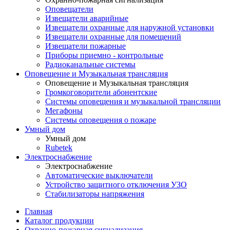
Оповещатели
Извещатели аварийные
Извещатели охранные для наружной установки
Извещатели охранные для помещений
Извещатели пожарные
Приборы приемно - контрольные
Радиоканальные системы
Оповещение и Музыкальная трансляция
Оповещение и Музыкальная трансляция
Громкоговорители абонентские
Системы оповещения и музыкальной трансляции
Мегафоны
Системы оповещения о пожаре
Умный дом
Умный дом
Rubetek
Электроснабжение
Электроснабжение
Автоматические выключатели
Устройство защитного отключения УЗО
Стабилизаторы напряжения
Главная
Каталог продукции
Охранно-пожарная сигнализация