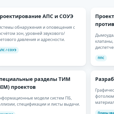
роектирование АПС и СОУЭ
Проек
проти
истемы обнаружения и оповещения с
асчётом зон, уровней звукового/
Дымоудал
ветового давления и адресности.
клапаны,
диспетче
АПС / СОУЭ
ППС
пециальные разделы ТИМ
Разраб
BIM) проектов
Графичес
фотолюм
нформационные модели систем ПБ,
материал
оллизии, спецификации и листы выдачи.
Планы эв