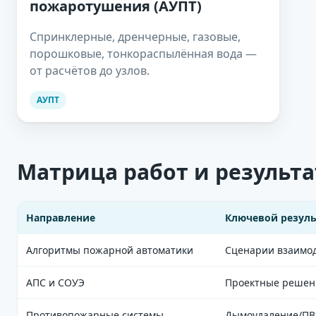
пожаротушения (АУПТ)
Спринклерные, дренчерные, газовые,
порошковые, тонкораспылённая вода —
от расчётов до узлов.
АУПТ
Матрица работ и результа
Направление
Ключевой резуль
Таблица:
Алгоритмы пожарной автоматики
Сценарии взаимод
этапы,
результат,
АПС и СОУЭ
Проектные решени
формат
выдачи,
Противопожарные системы
Дымоудаление/ПВ 
ориентировочные