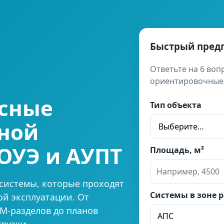
Быстрый пред
Ответьте на 6 во
ориентировочные с
ксные
Тип объекта
ной
ОУЭ и АУПТ
Площадь, м²
системы, которые проходят
Системы в зоне 
ой эксплуатации. От
M-разделов до планов
рузки.