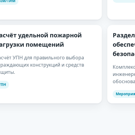
BIM/ТИМ
асчёт удельной пожарной
Раздел
агрузки помещений
обесп
безопа
асчёт УПН для правильного выбора
граждающих конструкций и средств
Комплекс
ащиты.
инженер
обоснов
УПН
Мероприя