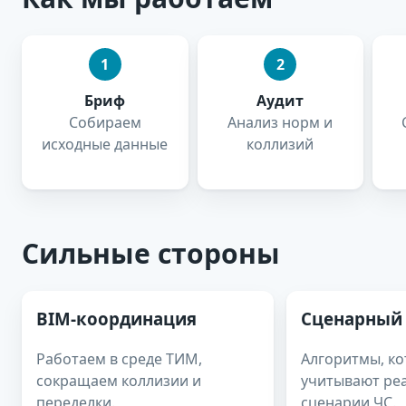
1
2
Бриф
Аудит
Собираем
Анализ норм и
исходные данные
коллизий
Сильные стороны
BIM-координация
Сценарный
Работаем в среде ТИМ,
Алгоритмы, к
сокращаем коллизии и
учитывают ре
переделки.
сценарии ЧС.