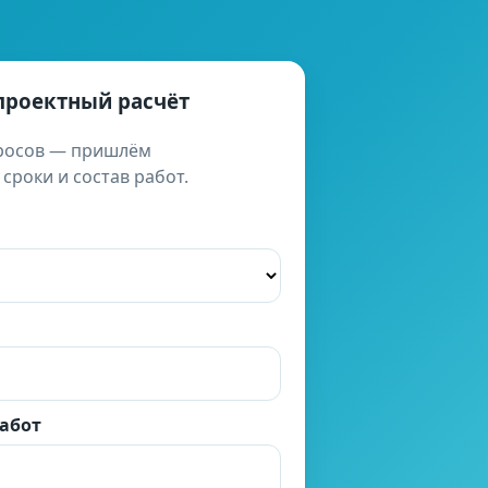
проектный расчёт
просов — пришлём
роки и состав работ.
работ