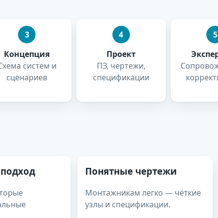
3
4
5
Концепция
Проект
Экспе
Схема систем и
ПЗ, чертежи,
Сопровож
сценариев
спецификации
коррект
 подход
Понятные чертежи
оторые
Монтажникам легко — чёткие
альные
узлы и спецификации.