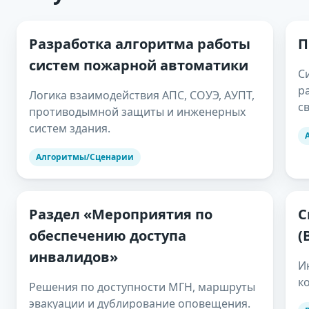
Разработка алгоритма работы
П
систем пожарной автоматики
С
р
Логика взаимодействия АПС, СОУЭ, АУПТ,
с
противодымной защиты и инженерных
систем здания.
Алгоритмы/Сценарии
Раздел «Мероприятия по
С
обеспечению доступа
(
инвалидов»
И
к
Решения по доступности МГН, маршруты
эвакуации и дублирование оповещения.