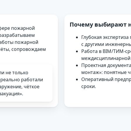
Почему выбирают н
сфере пожарной
 разрабатываем
Глубокая экспертиза
работы пожарной
с другими инженерн
чёты, сопровождаем
Работа в BIM/ТИМ-ср
междисциплинарной 
Проектная документа
монтаж»: понятные ч
ли не только
Оперативный предпр
 реально работали
сроки.
аружение, чёткое
вакуация».