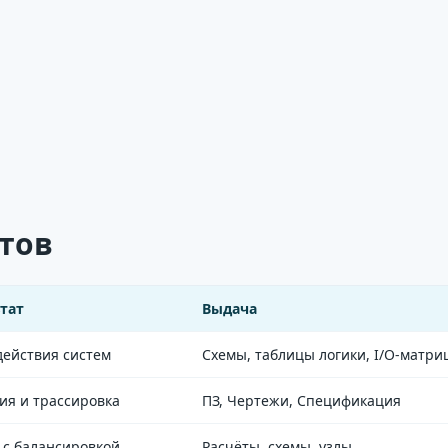
тов
тат
Выдача
ействия систем
Схемы, таблицы логики, I/O-матри
я и трассировка
ПЗ, Чертежи, Спецификация
с балансировкой
Расчёты, схемы, узлы